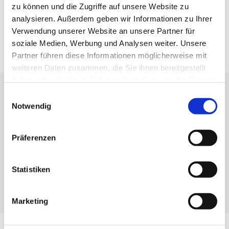
zu können und die Zugriffe auf unsere Website zu
analysieren. Außerdem geben wir Informationen zu Ihrer
Verwendung unserer Website an unsere Partner für
soziale Medien, Werbung und Analysen weiter. Unsere
Partner führen diese Informationen möglicherweise mit
weiteren Daten zusammen, die Sie ihnen bereitgestellt
haben oder die sie im Rahmen Ihrer Nutzung der Dienste
gesammelt haben.
Einwilligungsauswahl
Inhalte
Notwendig
Bemessung von Tragwerken des Hochbaus
Planung von Bürogebäuden, Kliniken sowie
Präferenzen
Wohngebäuden des privaten und kommunalen
Wohnungsbaus
Statistiken
Ebene und räumliche Finite-Elemente-Analysen zur
optimierten Bemessung von Tragwerken
Marketing