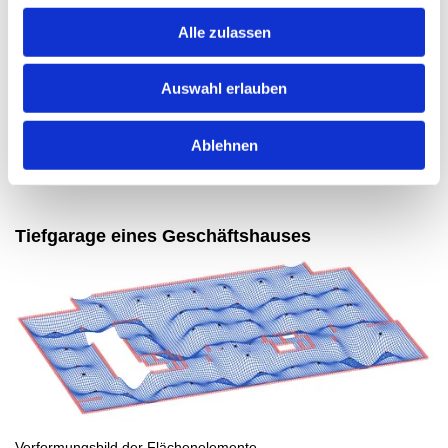
Vorteile der FEM - Bemessungen
Alle zulassen
räumliche Modellierung
Auswahl erlauben
mehr Realitätssicherheit
schnelle Analyse der Architekturentwurfsvarianten
Ablehnen
genauere Material- und Gewichtsoptimierung
Tiefgarage eines Geschäftshauses
Verformungsbild der Flächenelemente