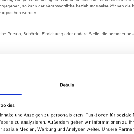
vorgegeben, so kann der Verantwortliche beziehungsweise können die
 vorgesehen werden.
stische Person, Behörde, Einrichtung oder andere Stelle, die personenb
erson, Behörde, Einrichtung oder andere Stelle, der personenbezogene
icht. Behörden, die im Rahmen eines bestimmten Untersuchungsauftrag
 Daten erhalten, gelten jedoch nicht als Empfänger.
Details
on, Behörde, Einrichtung oder andere Stelle außer der betroffenen Perso
erantwortung des Verantwortlichen oder des Auftragsverarbeiters befu
Cookies
nhalte und Anzeigen zu personalisieren, Funktionen für soziale
Website zu analysieren. Außerdem geben wir Informationen zu I
r soziale Medien, Werbung und Analysen weiter. Unsere Partner
freiwillig für den bestimmten Fall in informierter Weise und unmissve