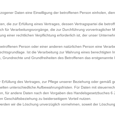
ogener Daten eine Einwilligung der betroffenen Person einholen, dient
die zur Erfüllung eines Vertrages, dessen Vertragspartei die betroffene
uch für Verarbeitungsvorgänge, die zur Durchführung vorvertraglicher 
g einer rechtlichen Verpflichtung erforderlich ist, der unser Unternehm
 betroffenen Person oder einer anderen natürlichen Person eine Verar
Rechtsgrundlage. Ist die Verarbeitung zur Wahrung eines berechtigten
, Grundrechte und Grundfreiheiten des Betroffenen das erstgenannte Inte
.
r Erfüllung des Vertrages, zur Pflege unserer Beziehung oder gemäß gel
gelten unterschiedliche Aufbewahrungsfristen. Für Daten mit steuerre
ren, für andere Daten nach den Vorgaben des Handelsgesetzbuches 6 J
en Geschäftsbeziehung zu beiderseitigem Vorteil nutzen.
werden wir die Löschung unverzüglich vornehmen, soweit der Löschung 