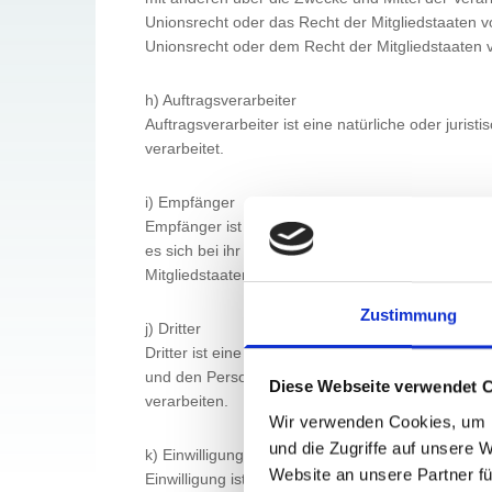
Unionsrecht oder das Recht der Mitgliedstaaten 
Unionsrecht oder dem Recht der Mitgliedstaaten
h) Auftragsverarbeiter
Auftragsverarbeiter ist eine natürliche oder juri
verarbeitet.
i) Empfänger
Empfänger ist eine natürliche oder juristische P
es sich bei ihr um einen Dritten handelt oder n
Mitgliedstaaten möglicherweise personenbezogene
Zustimmung
j) Dritter
Dritter ist eine natürliche oder juristische Pers
und den Personen, die unter der unmittelbaren V
Diese Webseite verwendet 
verarbeiten.
Wir verwenden Cookies, um I
und die Zugriffe auf unsere 
k) Einwilligung
Website an unsere Partner fü
Einwilligung ist jede von der betroffenen Person 