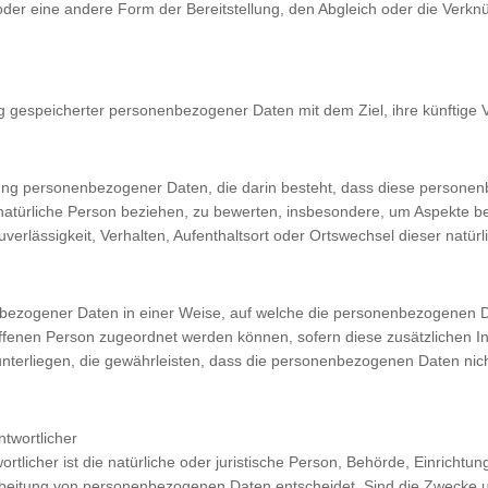
oder eine andere Form der Bereitstellung, den Abgleich oder die Verk
g gespeicherter personenbezogener Daten mit dem Ziel, ihre künftige 
rbeitung personenbezogener Daten, die darin besteht, dass diese pers
natürliche Person beziehen, zu bewerten, insbesondere, um Aspekte bezü
uverlässigkeit, Verhalten, Aufenthaltsort oder Ortswechsel dieser natü
nbezogener Daten in einer Weise, auf welche die personenbezogenen D
roffenen Person zugeordnet werden können, sofern diese zusätzlichen
rliegen, die gewährleisten, dass die personenbezogenen Daten nicht ei
ntwortlicher
ortlicher ist die natürliche oder juristische Person, Behörde, Einrichtu
rbeitung von personenbezogenen Daten entscheidet. Sind die Zwecke un