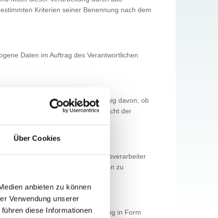
 bestimmten Kriterien seiner Benennung nach dem
ezogene Daten im Auftrag des Verantwortlichen
 Daten offengelegt werden, unabhängig davon, ob
s nach dem Unionsrecht oder dem Recht der
Über Cookies
n, dem Verantwortlichen, dem Auftragsverarbeiter
gt sind, die personenbezogenen Daten zu
 Medien anbieten zu können
hrer Verwendung unserer
 führen diese Informationen
rständlich abgegebene Willensbekundung in Form