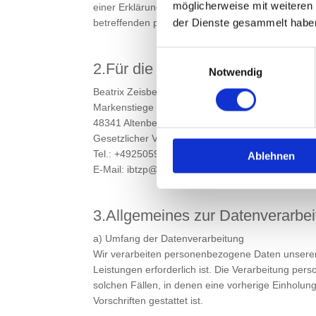
möglicherweise mit weiteren
einer Erklärung oder einer sonstigen eindeutigen 
der Dienste gesammelt habe
betreffenden personenbezogenen Daten einversta
Einwilligungsauswahl
2.Für die Verarbeitung Verantwor
Notwendig
Beatrix Zeisberg Ingenieurin f. Tragwerksplanung
Markenstiege 26 A
48341 Altenberge
Gesetzlicher Vertreter: Beatrix Zeisberg
Tel.: +4925059381336
Ablehnen
E-Mail: ibtzp@t-online.de
3.Allgemeines zur Datenverarbe
a) Umfang der Datenverarbeitung
Wir verarbeiten personenbezogene Daten unserer N
Leistungen erforderlich ist. Die Verarbeitung pe
solchen Fällen, in denen eine vorherige Einholung
Vorschriften gestattet ist.